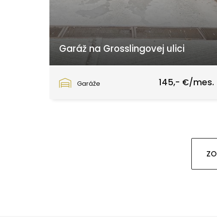
Garáž na Grosslingovej ulici
Grösslingova, Bratislava - Staré Mesto
145,- €/mes.
Garáže
ZO