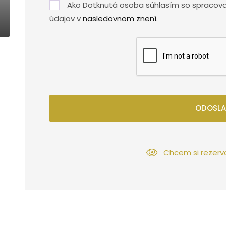
Ako Dotknutá osoba súhlasím so spracov
údajov v
nasledovnom znení
.
ODOSLA
Chcem si rezerv