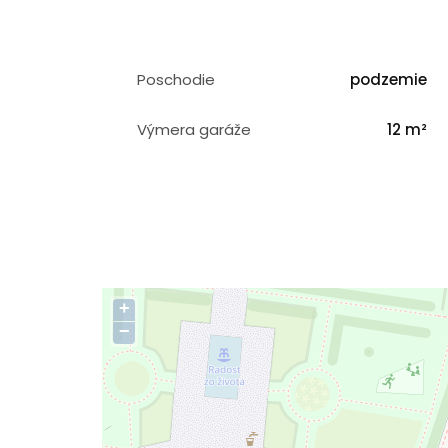
Poschodie
podzemie
Výmera garáže
12 m²
+
−