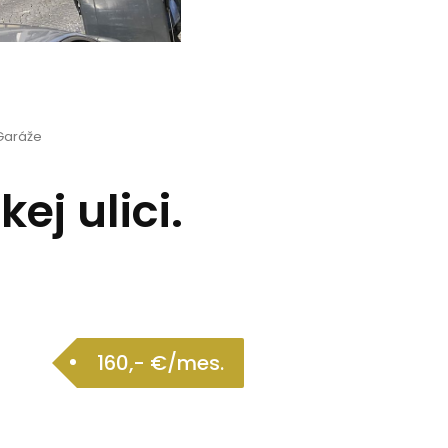
Garáže
ej ulici.
160,- €/mes.