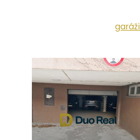
garáž