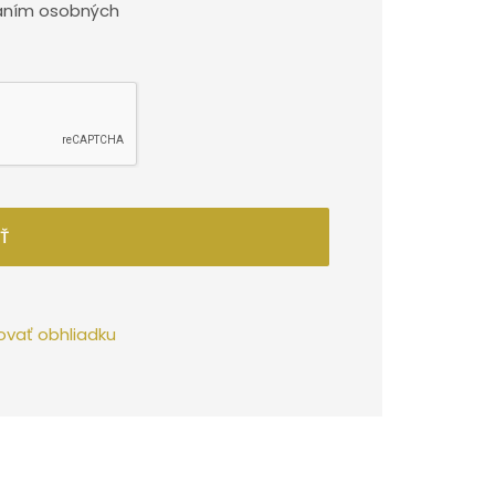
aním osobných
Ť
ovať obhliadku