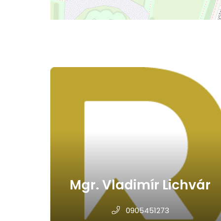
Mgr. Vladimír Lichvár
0905451273