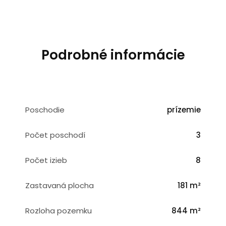
Podrobné informácie
Poschodie
prízemie
Počet poschodí
3
Počet izieb
8
Zastavaná plocha
181 m²
Rozloha pozemku
844 m²