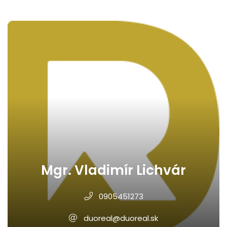
Mgr. Vladimír Lichvár
0905451273
duoreal@duoreal.sk